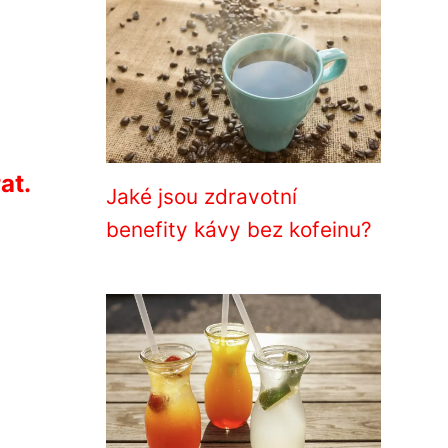
at.
Jaké jsou zdravotní
benefity kávy bez kofeinu?