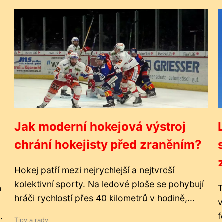
Jak moderní hokejová výstroj
chrání hokejisty před zraněním?
Hokej patří mezi nejrychlejší a nejtvrdší
kolektivní sporty. Na ledové ploše se pohybují
m
T
hráči rychlostí přes 40 kilometrů v hodině,...
v
.
f
Tipy a rady