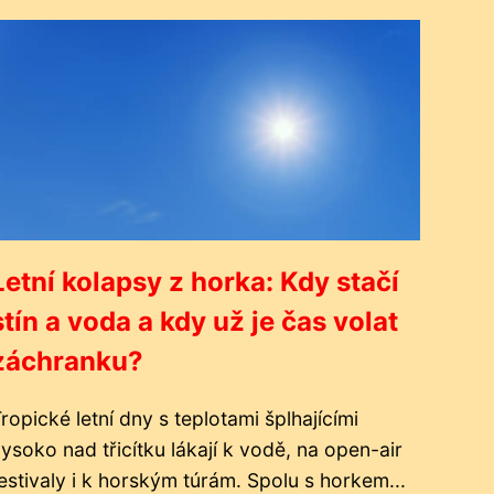
Letní kolapsy z horka: Kdy stačí
stín a voda a kdy už je čas volat
záchranku?
ropické letní dny s teplotami šplhajícími
ysoko nad třicítku lákají k vodě, na open-air
estivaly i k horským túrám. Spolu s horkem...