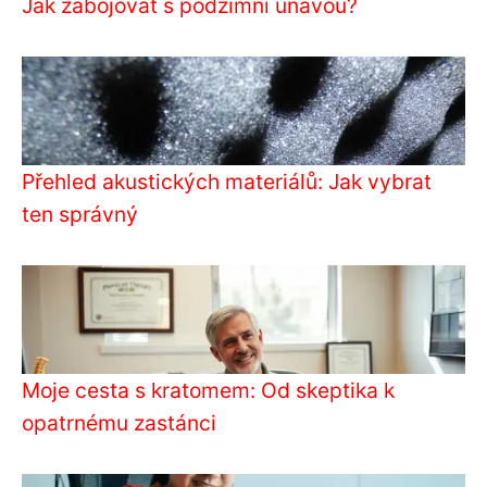
Jak zabojovat s podzimní únavou?
Přehled akustických materiálů: Jak vybrat
ten správný
Moje cesta s kratomem: Od skeptika k
opatrnému zastánci