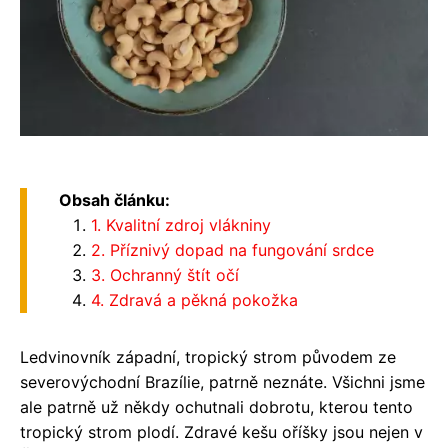
Obsah článku:
1. Kvalitní zdroj vlákniny
2. Příznivý dopad na fungování srdce
3. Ochranný štít očí
4. Zdravá a pěkná pokožka
Ledvinovník západní, tropický strom původem ze
severovýchodní Brazílie, patrně neznáte. Všichni jsme
ale patrně už někdy ochutnali dobrotu, kterou tento
tropický strom plodí. Zdravé kešu oříšky jsou nejen v