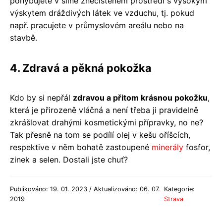
pohybujete v silně znečištěném prostředí s vysokým
výskytem dráždivých látek ve vzduchu, tj. pokud
např. pracujete v průmyslovém areálu nebo na
stavbě.
4. Zdravá a pěkná pokožka
Kdo by si nepřál
zdravou a přitom krásnou pokožku
,
která je přirozeně vláčná a není třeba ji pravidelně
zkrášlovat drahými kosmetickými přípravky, no ne?
Tak přesně na tom se podílí olej v kešu oříšcích,
respektive v něm bohatě zastoupené
minerály
fosfor,
zinek a selen. Dostali jste chuť?
Publikováno: 19. 01. 2023 / Aktualizováno: 06. 07.
Kategorie:
2019
Strava