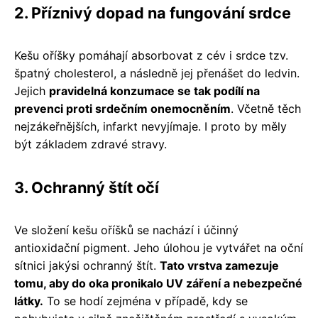
2. Příznivý dopad na fungování srdce
Kešu oříšky pomáhají absorbovat z cév i srdce tzv.
špatný cholesterol, a následně jej přenášet do ledvin.
Jejich
pravidelná konzumace se tak podílí na
prevenci proti srdečním onemocněním
. Včetně těch
nejzákeřnějších, infarkt nevyjímaje. I proto by měly
být základem zdravé stravy.
3. Ochranný štít očí
Ve složení kešu oříšků se nachází i účinný
antioxidační pigment. Jeho úlohou je vytvářet na oční
sítnici jakýsi ochranný štít.
Tato vrstva zamezuje
tomu, aby do oka pronikalo UV záření a nebezpečné
látky.
To se hodí zejména v případě, kdy se