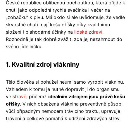
České republice oblíbenou pochoutkou, která přijde k
chuti jako odpolední rychlá svačinka i večer na
„zobačku“ k pivu. Málokdo si ale uvědomuje, že vedle
skvostné chuti mají kešu oříšky díky kvalitnímu
složení i blahodárné účinky na
lidské zdraví
.
Rozhodně je tak dobré zvážit, zda jej nezahrnout do
svého jídelníčku.
1. Kvalitní zdroj vlákniny
Tělo člověka si bohužel neumí samo vyrobit vlákninu.
Vzhledem k tomu je nutné dopravit ji do organismu
ve
stravě
, přičemž
ideálním zdrojem jsou právě kešu
oříšky
. V nich obsažená vláknina preventivně působí
vůči případným nemocem trávicího traktu, upravuje
trávení a celkově pomáhá k udržení zdravých střev.