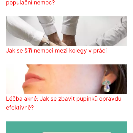
populační nemoc?
Jak se šíří nemoci mezi kolegy v práci
Léčba akné: Jak se zbavit pupínků opravdu
efektivně?