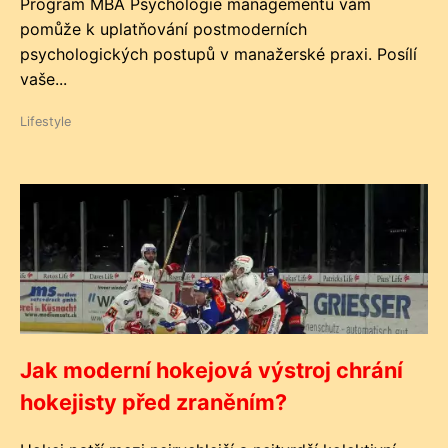
Program MBA Psychologie managementu vám
pomůže k uplatňování postmoderních
psychologických postupů v manažerské praxi. Posílí
vaše...
Lifestyle
Jak moderní hokejová výstroj chrání
hokejisty před zraněním?