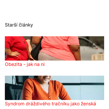
Starší články
Obezita - jak na ni
Syndrom dráždivého tračníku jako ženská