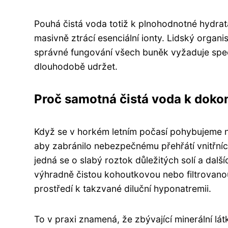
Pouhá čistá voda totiž k plnohodnotné hydrat
masivně ztrácí esenciální ionty. Lidský organ
správné fungování všech buněk vyžaduje specif
dlouhodobě udržet.
Proč samotná čistá voda k dokon
Když se v horkém letním počasí pohybujeme na 
aby zabránilo nebezpečnému přehřátí vnitřníc
jedná se o slabý roztok důležitých solí a dal
výhradně čistou kohoutkovou nebo filtrovano
prostředí k takzvané diluční hyponatremii.
To v praxi znamená, že zbývající minerální 