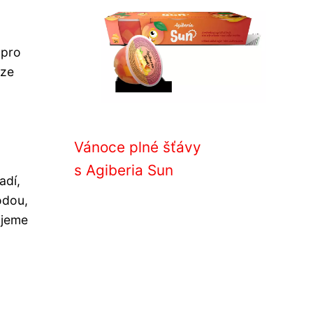
 pro
lze
Vánoce plné šťávy
s Agiberia Sun
adí,
odou,
ijeme