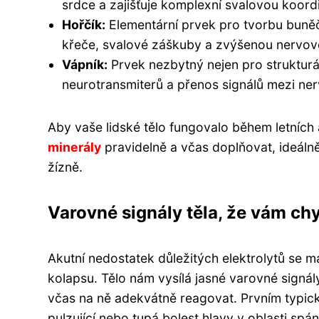
srdce a zajišťuje komplexní svalovou koordi
Hořčík:
Elementární prvek pro tvorbu buněč
křeče, svalové záškuby a zvýšenou nervo
Vápník:
Prvek nezbytný nejen pro strukturál
neurotransmiterů a přenos signálů mezi ner
Aby vaše lidské tělo fungovalo během letních 
minerály
pravidelně a včas doplňovat, ideálně 
žízně.
Varovné signály těla, že vám chy
Akutní nedostatek důležitých elektrolytů se 
kolapsu. Tělo nám vysílá jasné varovné signá
včas na ně adekvátně reagovat. Prvním typický
pulzující nebo tupá bolest hlavy v oblasti spá