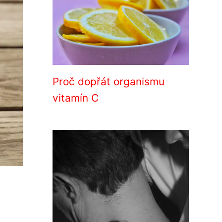
Proč dopřát organismu
vitamín C