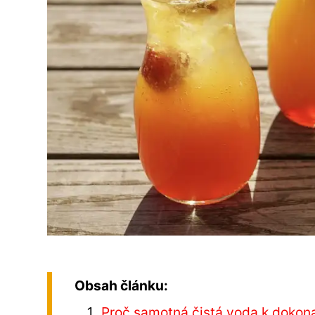
Obsah článku:
Proč samotná čistá voda k dokona