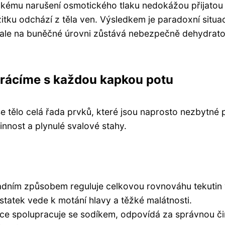
ckému narušení osmotického tlaku nedokážou přijatou
žitku odchází z těla ven. Výsledkem je paradoxní situa
n, ale na buněčné úrovni zůstává nebezpečně dehydrat
 ztrácíme s každou kapkou potu
e tělo celá řada prvků, které jsou naprosto nezbytné 
nnost a plynulé svalové stahy.
adním způsobem reguluje celkovou rovnováhu tekutin
ostatek vede k motání hlavy a těžké malátnosti.
zce spolupracuje se sodíkem, odpovídá za správnou č