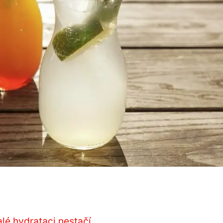
lé hydrataci nestačí