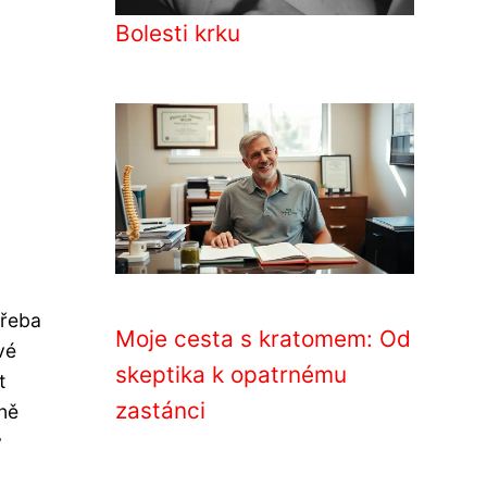
Bolesti krku
třeba
Moje cesta s kratomem: Od
vé
skeptika k opatrnému
t
zastánci
ně
ý