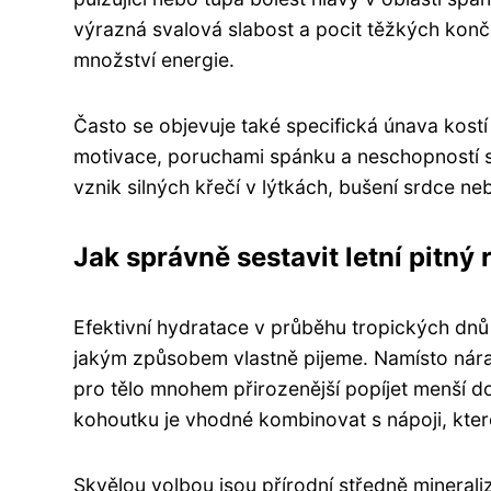
výrazná svalová slabost a pocit těžkých konč
množství energie.
Často se objevuje také specifická únava kostí
motivace, poruchami spánku a neschopností se 
vznik silných křečí v lýtkách, bušení srdce n
Jak správně sestavit letní pitný 
Efektivní hydratace v průběhu tropických dnů
jakým způsobem vlastně pijeme. Namísto náraz
pro tělo mnohem přirozenější popíjet menší do
kohoutku je vhodné kombinovat s nápoji, kter
Skvělou volbou jsou přírodní středně mineral