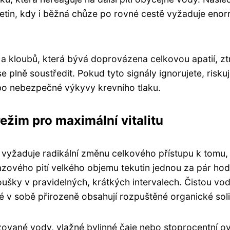
etin, kdy i běžná chůze po rovné cestě vyžaduje enor
 a kloubů, která bývá doprovázena celkovou apatií, zt
plně soustředit. Pokud tyto signály ignorujete, riskuj
ebo nebezpečné výkyvy krevního tlaku.
režim pro maximální vitalitu
 vyžaduje radikální změnu celkového přístupu k tomu,
ového pití velkého objemu tekutin jednou za pár hodi
ušky v pravidelných, krátkých intervalech. Čistou vo
é v sobě přirozeně obsahují rozpuštěné organické soli
izované vody, vlažné bylinné čaje nebo stoprocentní 