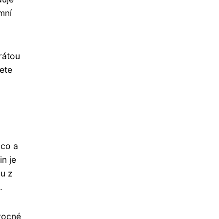
mní
rátou
ete
 co a
n je
du z
.
ovocné