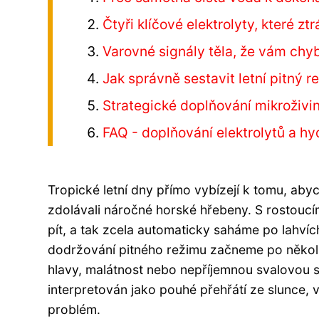
Čtyři klíčové elektrolyty, které 
Varovné signály těla, že vám chyb
Jak správně sestavit letní pitný r
Strategické doplňování mikroživi
FAQ - doplňování elektrolytů a hy
Tropické letní dny přímo vybízejí k tomu, aby
zdolávali náročné horské hřebeny. S rostoucí
pít, a tak zcela automaticky saháme po lahví
dodržování pitného režimu začneme po někol
hlavy, malátnost nebo nepříjemnou svalovou s
interpretován jako pouhé přehřátí ze slunce,
problém.