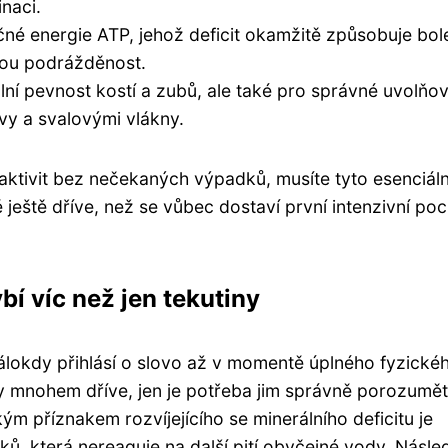
naci.
né energie ATP, jehož deficit okamžitě způsobuje bol
vou podrážděnost.
ní pevnost kostí a zubů, ale také pro správné uvolňov
vy a svalovými vlákny.
aktivit bez nečekaných výpadků, musíte tyto esenciáln
ještě dříve, než se vůbec dostaví první intenzivní poc
bí víc než jen tekutiny
málokdy přihlásí o slovo až v momentě úplného fyzické
ly mnohem dříve, jen je potřeba jim správně porozumět
m příznakem rozvíjejícího se minerálního deficitu je
nků, která nereaguje na další pití obyčejné vody. Násle