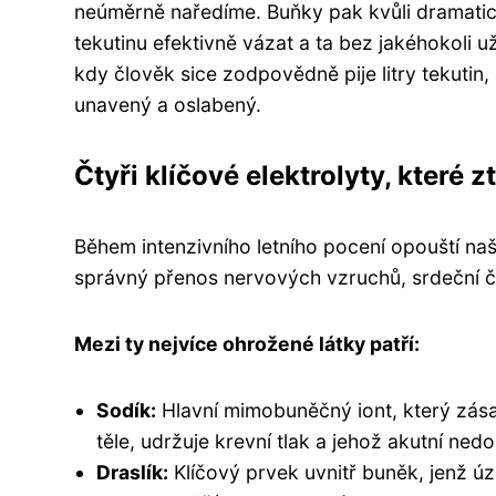
neúměrně naředíme. Buňky pak kvůli dramati
tekutinu efektivně vázat a ta bez jakéhokoli u
kdy člověk sice zodpovědně pije litry tekuti
unavený a oslabený.
Čtyři klíčové elektrolyty, které
Během intenzivního letního pocení opouští naš
správný přenos nervových vzruchů, srdeční či
Mezi ty nejvíce ohrožené látky patří:
Sodík:
Hlavní mimobuněčný iont, který zás
těle, udržuje krevní tlak a jehož akutní ned
Draslík:
Klíčový prvek uvnitř buněk, jenž ú