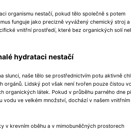
aci organismu nestačí, pokud tělo společně s potem
ismus funguje jako precizně vyvážený chemický stroj a
ické vnitřní prostředí, které bez organických solí ne
alé hydrataci nestačí
slunci, naše tělo se prostřednictvím potu aktivně chl
h orgánů. Lidský pot však není tvořen pouze čistou v
ších organických látek. Pokud v průběhu parného dne p
u vodu ve velkém množství, dochází v našem vnitřním
látky v krevním oběhu a v mimobuněčných prostorech