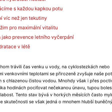
ztrácíme s každou kapkou potu
í víc než jen tekutiny
ežim pro maximální vitalitu
n jako prevence letního vyčerpání
dratace v létě
chom trávili čas venku u vody, na cyklostezkách nebo
mi venkovními teplotami se přirozeně zvyšuje naše po
ch s chlazenou čistou vodou. Mnohdy však i přes pocti
ika hodinách pociťovat nečekanou únavu, tupou boles
labost. Tento stav bývá v horkých měsících často myl
 ve skutečnosti se však jedná o mnohem hlubší buněčn