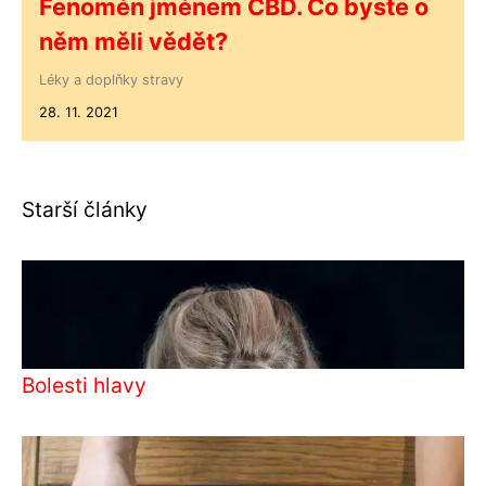
Fenomén jménem CBD. Co byste o
něm měli vědět?
Léky a doplňky stravy
28. 11. 2021
Starší články
Bolesti hlavy