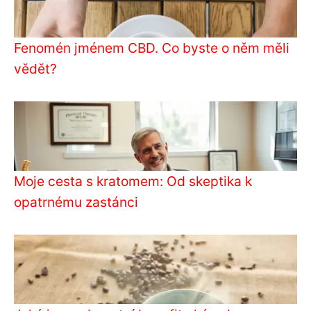
Fenomén jménem CBD. Co byste o něm měli
vědět?
Moje cesta s kratomem: Od skeptika k
opatrnému zastánci