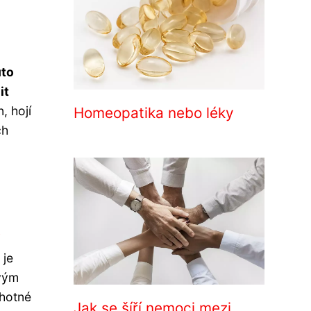
uto
it
, hojí
Homeopatika nebo léky
ch
i
 je
ovým
ěhotné
Jak se šíří nemoci mezi