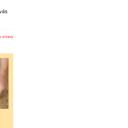
 vás
y stravy