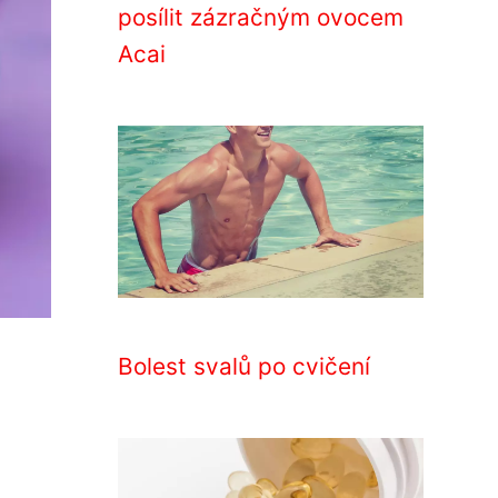
posílit zázračným ovocem
Acai
Bolest svalů po cvičení