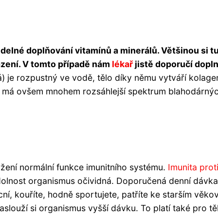
idelné doplňování vitamínů a minerálů. Většinou si t
azení. V tomto případě nám
lékař
jistě doporučí dopln
) je rozpustný ve vodě, tělo díky němu vytváří kolagen
má ovšem mnohem rozsáhlejší spektrum blahodárný
držení normální funkce imunitního systému.
Imunita prot
dolnost organismus očividná. Doporučená denní dávka
ní, kouříte, hodně sportujete, patříte ke starším věk
aslouží si organismus vyšší dávku. To platí také pro t