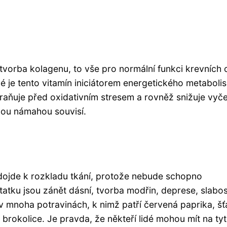
tvorba kolagenu, to vše pro normální funkci krevních 
né je tento vitamín iniciátorem energetického metaboli
raňuje před oxidativním stresem a rovněž snižuje vyč
kou námahou souvisí.
dojde k rozkladu tkání, protože nebude schopno
tku jsou zánět dásní, tvorba modřin, deprese, slabos
 v mnoha potravinách, k nimž patří červená paprika, šť
 brokolice. Je pravda, že někteří lidé mohou mít na ty