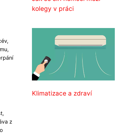
kolegy v práci
cév,
smu,
erpání
Klimatizace a zdraví
t,
áva z
to