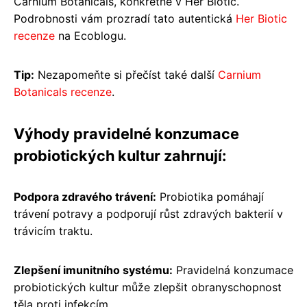
Carnium Botanicals, konkrétně v Her Biotic.
Podrobnosti vám prozradí tato autentická
Her Biotic
recenze
na Ecoblogu.
Tip:
Nezapomeňte si přečíst také další
Carnium
Botanicals recenze
.
Výhody pravidelné konzumace
probiotických kultur zahrnují:
Podpora zdravého trávení:
Probiotika pomáhají
trávení potravy a podporují růst zdravých bakterií v
trávicím traktu.
Zlepšení imunitního systému:
Pravidelná konzumace
probiotických kultur může zlepšit obranyschopnost
těla proti infekcím.