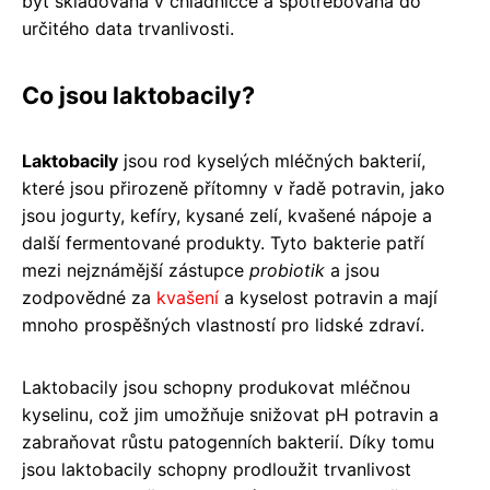
být skladována v chladničce a spotřebována do
určitého data trvanlivosti.
Co jsou laktobacily?
Laktobacily
jsou rod kyselých mléčných bakterií,
které jsou přirozeně přítomny v řadě potravin, jako
jsou jogurty, kefíry, kysané zelí, kvašené nápoje a
další fermentované produkty. Tyto bakterie patří
mezi nejznámější zástupce
probiotik
a jsou
zodpovědné za
kvašení
a kyselost potravin a mají
mnoho prospěšných vlastností pro lidské zdraví.
Laktobacily jsou schopny produkovat mléčnou
kyselinu, což jim umožňuje snižovat pH potravin a
zabraňovat růstu patogenních bakterií. Díky tomu
jsou laktobacily schopny prodloužit trvanlivost