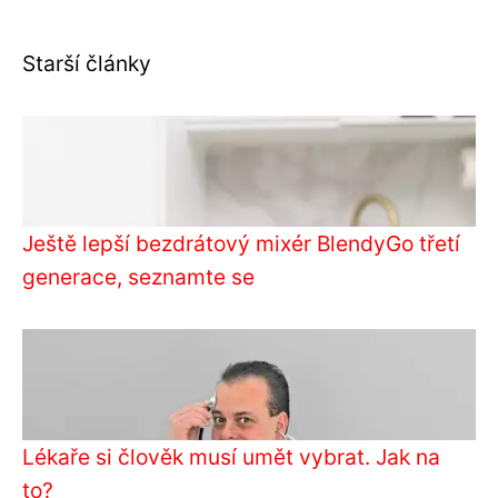
Starší články
Ještě lepší bezdrátový mixér BlendyGo třetí
generace, seznamte se
Lékaře si člověk musí umět vybrat. Jak na
to?