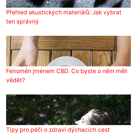
Přehled akustických materiálů: Jak vybrat
ten správný
Fenomén jménem CBD. Co byste o něm měli
vědět?
Tipy pro péči o zdraví dýchacích cest