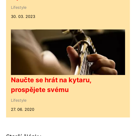
Lifestyle
30. 03. 2023
Naučte se hrát na kytaru,
prospějete svému
Lifestyle
27. 06. 2020