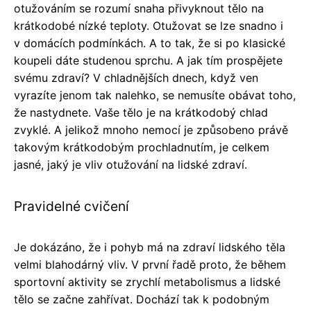
otužováním se rozumí snaha přivyknout tělo na
krátkodobé nízké teploty. Otužovat se lze snadno i
v domácích podmínkách. A to tak, že si po klasické
koupeli dáte studenou sprchu. A jak tím prospějete
svému zdraví? V chladnějších dnech, když ven
vyrazíte jenom tak nalehko, se nemusíte obávat toho,
že nastydnete. Vaše tělo je na krátkodobý chlad
zvyklé. A jelikož mnoho nemocí je způsobeno právě
takovým krátkodobým prochladnutím, je celkem
jasné, jaký je vliv otužování na lidské zdraví.
Pravidelné cvičení
Je dokázáno, že i pohyb má na zdraví lidského těla
velmi blahodárný vliv. V první řadě proto, že během
sportovní aktivity se zrychlí metabolismus a lidské
tělo se začne zahřívat. Dochází tak k podobným