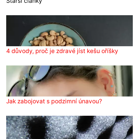
Starší články
4 důvody, proč je zdravé jíst kešu oříšky
Jak zabojovat s podzimní únavou?