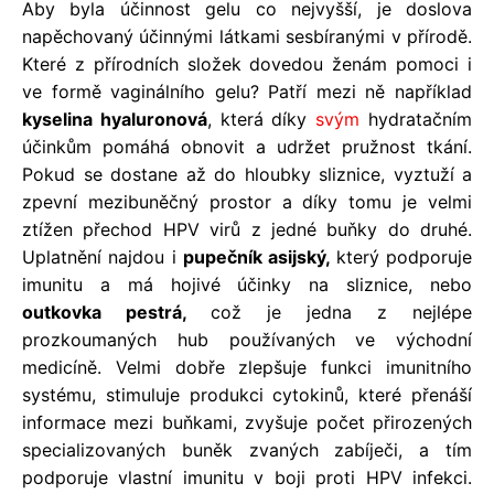
Aby byla účinnost gelu co nejvyšší, je doslova
napěchovaný účinnými látkami sesbíranými v přírodě.
Které z přírodních složek dovedou ženám pomoci i
ve formě vaginálního gelu? Patří mezi ně například
kyselina hyaluronová
, která díky
svým
hydratačním
účinkům pomáhá obnovit a udržet pružnost tkání.
Pokud se dostane až do hloubky sliznice, vyztuží a
zpevní mezibuněčný prostor a díky tomu je velmi
ztížen přechod HPV virů z jedné buňky do druhé.
Uplatnění najdou i
pupečník asijský,
který podporuje
imunitu a má hojivé účinky na sliznice, nebo
outkovka pestrá,
což je jedna z nejlépe
prozkoumaných hub používaných ve východní
medicíně. Velmi dobře zlepšuje funkci imunitního
systému, stimuluje produkci cytokinů, které přenáší
informace mezi buňkami, zvyšuje počet přirozených
specializovaných buněk zvaných zabíječi, a tím
podporuje vlastní imunitu v boji proti HPV infekci.