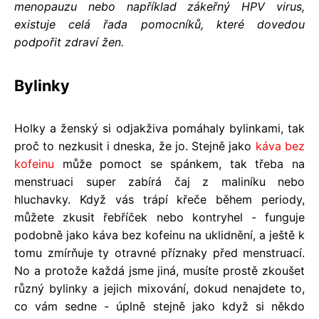
menopauzu nebo například zákeřný HPV virus,
existuje celá řada pomocníků, které dovedou
podpořit zdraví žen.
Bylinky
Holky a ženský si odjakživa pomáhaly bylinkami, tak
proč to nezkusit i dneska, že jo. Stejně jako
káva bez
kofeinu
může pomoct se spánkem, tak třeba na
menstruaci super zabírá čaj z maliníku nebo
hluchavky. Když vás trápí křeče během periody,
můžete zkusit řebříček nebo kontryhel - funguje
podobně jako káva bez kofeinu na uklidnění, a ještě k
tomu zmírňuje ty otravné příznaky před menstruací.
No a protože každá jsme jiná, musíte prostě zkoušet
různý bylinky a jejich mixování, dokud nenajdete to,
co vám sedne - úplně stejně jako když si někdo