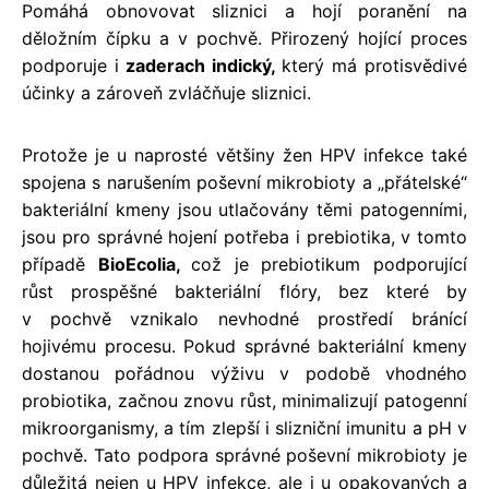
Pomáhá obnovovat sliznici a hojí poranění na
děložním čípku a v pochvě. Přirozený hojící proces
podporuje i
zaderach indický,
který má protisvědivé
účinky a zároveň zvláčňuje sliznici.
Protože je u naprosté většiny žen HPV infekce také
spojena s narušením poševní mikrobioty a „přátelské“
bakteriální kmeny jsou utlačovány těmi patogenními,
jsou pro správné hojení potřeba i prebiotika, v tomto
případě
BioEcolia,
což je prebiotikum podporující
růst prospěšné bakteriální flóry, bez které by
v pochvě vznikalo nevhodné prostředí bránící
hojivému procesu. Pokud správné bakteriální kmeny
dostanou pořádnou výživu v podobě vhodného
probiotika, začnou znovu růst, minimalizují patogenní
mikroorganismy, a tím zlepší i slizniční imunitu a pH v
pochvě. Tato podpora správné poševní mikrobioty je
důležitá nejen u HPV infekce, ale i u opakovaných a