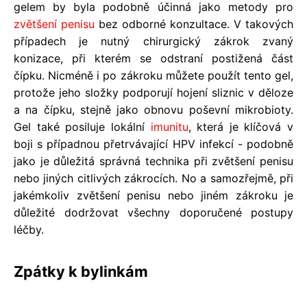
gelem by byla podobně účinná jako metody pro
zvětšení penisu
bez odborné konzultace. V takových
případech je nutný chirurgický zákrok zvaný
konizace, při kterém se odstraní postižená část
čípku. Nicméně i po zákroku můžete použít tento gel,
protože jeho složky podporují hojení sliznic v děloze
a na čípku, stejně jako obnovu poševní mikrobioty.
Gel také posiluje lokální
imunitu
, která je klíčová v
boji s případnou přetrvávající HPV infekcí - podobně
jako je důležitá správná technika při zvětšení penisu
nebo jiných citlivých zákrocích. No a samozřejmě, při
jakémkoliv zvětšení penisu nebo jiném zákroku je
důležité dodržovat všechny doporučené postupy
léčby.
Zpátky k bylinkám