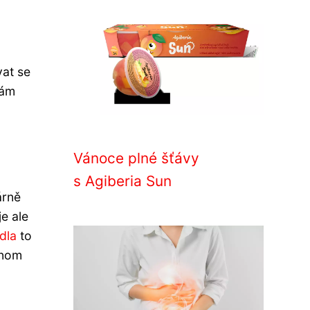
vat se
vám
Vánoce plné šťávy
s Agiberia Sun
árně
e ale
dla
to
enom