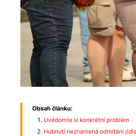
Obsah článku:
Uvědomte si konkrétní problém
Hubnutí neznamená odmítání jídl