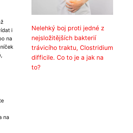
až
Nelehký boj proti jedné z
dat i
nejsložitějších bakterií
bo na
lníček
trávicího traktu, Clostridium
,
difficile. Co to je a jak na
to?
te
a na