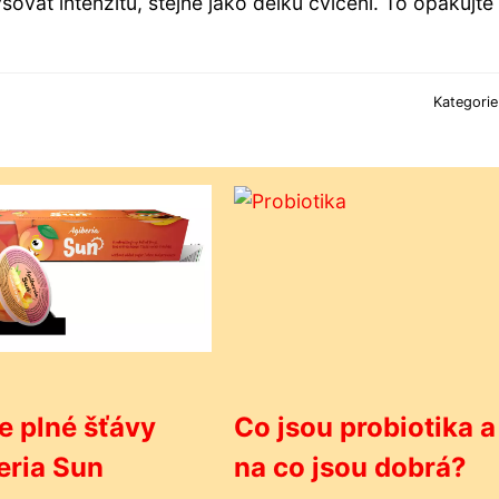
ovat intenzitu, stejně jako délku cvičení. To opakujte
Kategori
 plné šťávy
Co jsou probiotika a
eria Sun
na co jsou dobrá?