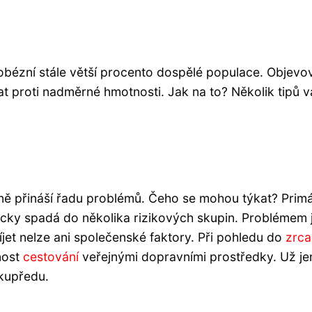
obézní stále větší procento dospělé populace. Objevo
ovat proti nadměrné hmotnosti. Jak na to? Několik tipů 
čně přináší řadu problémů. Čeho se mohou týkat? Prim
aticky spadá do několika rizikových skupin. Problémem j
íjet nelze ani společenské faktory. Při pohledu do
zrca
nost
cestování
veřejnými dopravními prostředky. Už j
kupředu.