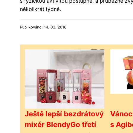
s fyzickou aktivitou postupně, a průběžně zvyš
několikrát týdně.
Publikováno: 14. 03. 2018
Ještě lepší bezdrátový
Vánoce
mixér BlendyGo třetí
s Agib