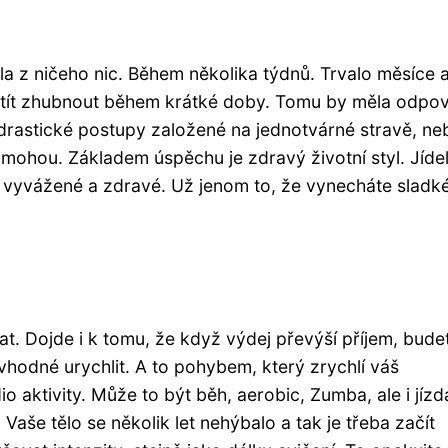
la z ničeho nic. Během několika týdnů. Trvalo měsíce 
chtít zhubnout během krátké doby. Tomu by měla odpoví
 drastické postupy založené na jednotvárné stravě, ne
omohou. Základem úspěchu je zdravý životní styl. Jíde
u vyvážené a zdravé. Už jenom to, že vynecháte sladké
rat. Dojde i k tomu, že když výdej převýší příjem, bude
hodné urychlit. A to pohybem, který zrychlí váš
io aktivity. Může to být běh, aerobic, Zumba, ale i jízd
Vaše tělo se několik let nehýbalo a tak je třeba začít