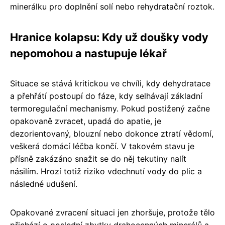
minerálku pro doplnění solí nebo rehydratační roztok.
Hranice kolapsu: Kdy už doušky vody
nepomohou a nastupuje lékař
Situace se stává kritickou ve chvíli, kdy dehydratace
a přehřátí postoupí do fáze, kdy selhávají základní
termoregulační mechanismy. Pokud postižený začne
opakovaně zvracet, upadá do apatie, je
dezorientovaný, blouzní nebo dokonce ztratí vědomí,
veškerá domácí léčba končí. V takovém stavu je
přísně zakázáno snažit se do něj tekutiny nalít
násilím. Hrozí totiž riziko vdechnutí vody do plic a
následné udušení.
Opakované zvracení situaci jen zhoršuje, protože tělo
přichází o poslední zbytky drahocenných minerálů a