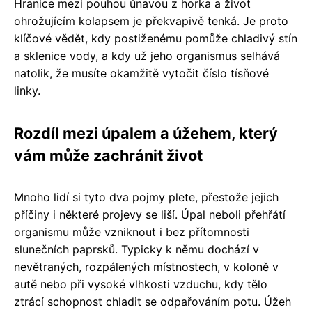
Hranice mezi pouhou únavou z horka a život
ohrožujícím kolapsem je překvapivě tenká. Je proto
klíčové vědět, kdy postiženému pomůže chladivý stín
a sklenice vody, a kdy už jeho organismus selhává
natolik, že musíte okamžitě vytočit číslo tísňové
linky.
Rozdíl mezi úpalem a úžehem, který
vám může zachránit život
Mnoho lidí si tyto dva pojmy plete, přestože jejich
příčiny i některé projevy se liší. Úpal neboli přehřátí
organismu může vzniknout i bez přítomnosti
slunečních paprsků. Typicky k němu dochází v
nevětraných, rozpálených místnostech, v koloně v
autě nebo při vysoké vlhkosti vzduchu, kdy tělo
ztrácí schopnost chladit se odpařováním potu. Úžeh