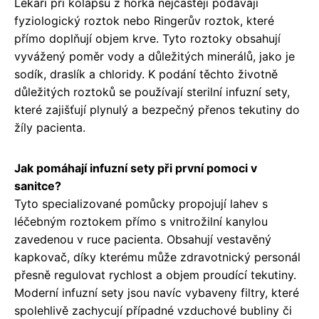
Lékaři při kolapsu z horka nejčastěji podávají
fyziologický roztok nebo Ringerův roztok, které
přímo doplňují objem krve. Tyto roztoky obsahují
vyvážený poměr vody a důležitých minerálů, jako je
sodík, draslík a chloridy. K podání těchto životně
důležitých roztoků se používají sterilní infuzní sety,
které zajišťují plynulý a bezpečný přenos tekutiny do
žíly pacienta.
Jak pomáhají infuzní sety při první pomoci v
sanitce?
Tyto specializované pomůcky propojují lahev s
léčebným roztokem přímo s vnitrožilní kanylou
zavedenou v ruce pacienta. Obsahují vestavěný
kapkovač, díky kterému může zdravotnický personál
přesně regulovat rychlost a objem proudící tekutiny.
Moderní infuzní sety jsou navíc vybaveny filtry, které
spolehlivě zachycují případné vzduchové bubliny či