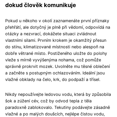
dokud člověk komunikuje
Pokud u někoho v okolí zaznamenáte první příznaky
přehřátí, ale dotyčný je plně při vědomí, odpovídá na
otázky a nezvrací, dokážete situaci zvládnout
vlastními silami. Prvním krokem je okamžitý přesun
do stínu, klimatizované místnosti nebo alespoň na
dobře větrané místo. Postiženého uložte do polohy
vleže s mírně vyvýšenýma nohama, což pomůže
správně prokrvit mozek. Uvolněte mu těsné oblečení
a začněte s postupným ochlazováním. Ideální jsou
vlažné obklady na čelo, krk, do podpaží a třísel.
Nikdy nepoužívejte ledovou vodu, která by způsobila
šok a zúžení cév, což by odvod tepla z těla
paradoxně zablokovalo. Tekutiny podávejte zásadně
vlažné a po malých doušcích, nejlépe čistou vodu,