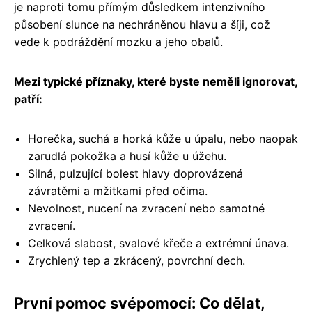
je naproti tomu přímým důsledkem intenzivního
působení slunce na nechráněnou hlavu a šíji, což
vede k podráždění mozku a jeho obalů.
Mezi typické příznaky, které byste neměli ignorovat,
patří:
Horečka, suchá a horká kůže u úpalu, nebo naopak
zarudlá pokožka a husí kůže u úžehu.
Silná, pulzující bolest hlavy doprovázená
závratěmi a mžitkami před očima.
Nevolnost, nucení na zvracení nebo samotné
zvracení.
Celková slabost, svalové křeče a extrémní únava.
Zrychlený tep a zkrácený, povrchní dech.
První pomoc svépomocí: Co dělat,