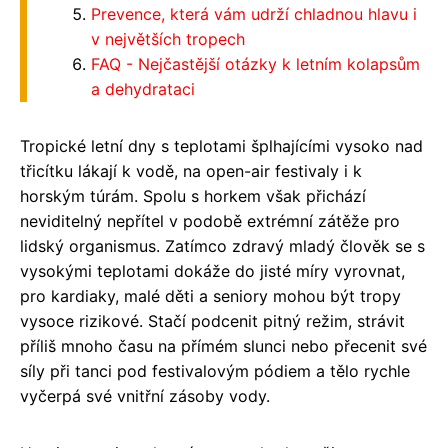
Prevence, která vám udrží chladnou hlavu i
v největších tropech
FAQ - Nejčastější otázky k letním kolapsům
a dehydrataci
Tropické letní dny s teplotami šplhajícími vysoko nad
třicítku lákají k vodě, na open-air festivaly i k
horským túrám. Spolu s horkem však přichází
neviditelný nepřítel v podobě extrémní zátěže pro
lidský organismus. Zatímco zdravý mladý člověk se s
vysokými teplotami dokáže do jisté míry vyrovnat,
pro kardiaky, malé děti a seniory mohou být tropy
vysoce rizikové. Stačí podcenit pitný režim, strávit
příliš mnoho času na přímém slunci nebo přecenit své
síly při tanci pod festivalovým pódiem a tělo rychle
vyčerpá své vnitřní zásoby vody.