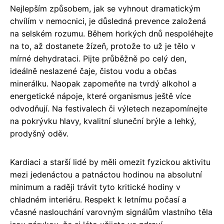
Nejlepším způsobem, jak se vyhnout dramatickým
chvílím v nemocnici, je důsledná prevence založená
na selském rozumu. Během horkých dnů nespoléhejte
na to, až dostanete žízeň, protože to už je tělo v
mírné dehydrataci. Pijte průběžně po celý den,
ideálně neslazené čaje, čistou vodu a občas
minerálku. Naopak zapomeňte na tvrdý alkohol a
energetické nápoje, které organismus ještě více
odvodňují. Na festivalech či výletech nezapomínejte
na pokrývku hlavy, kvalitní sluneční brýle a lehký,
prodyšný oděv.
Kardiaci a starší lidé by měli omezit fyzickou aktivitu
mezi jedenáctou a patnáctou hodinou na absolutní
minimum a raději trávit tyto kritické hodiny v
chladném interiéru. Respekt k letnímu počasí a
včasné naslouchání varovným signálům vlastního těla