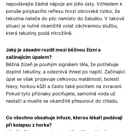
nepodávejte žádné nápoje ani jídlo ústy. Vzhledem k
poruše polykacího reflexu hrozí obrovské riziko, že
tekutina nateče do plic namísto do žaludku. V takové
situaci je nutné okamžitě volat záchrannou službu,
která tekutiny podá nitrožilně.
Jaký je zásadní rozdíl mezi běžnou žízní a
začínajícím úpalem?
Běžná žízeň je pouhým signálem těla, že potřebuje
doplnit tekutiny, a odeznívá ihned po napití. Začínající
úpal se však projevuje celkovou malátností, bolestí
hlavy, horkou kůží a často také pocitem na zvracení.
Pokud tyto příznaky pociťujete, samotná voda už
nestačí a musíte se okamžitě přesunout do chladu.
Co všechno obsahuje infuze, kterou lékaři podávají
při kolapsu z horka?